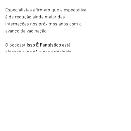
Especialistas afirmam que a expectativa 
é de redução ainda maior das 
internações nos próximos anos com o 
avanço da vacinação.
O podcast 
Isso É Fantástico 
está 
disponível no 
g1
 e nos principais 
aplicativos de podcasts, trazendo 
grandes reportagens, investigações e 
histórias fascinantes em podcast com o 
selo de jornalismo do Fantástico: 
profundidade, contexto e informação. 
Siga, curta ou assine o 
Isso É Fantástico
no seu tocador de podcasts favorito. 
Todo domingo tem um episódio novo.
Fonte: O Globo
Saúde