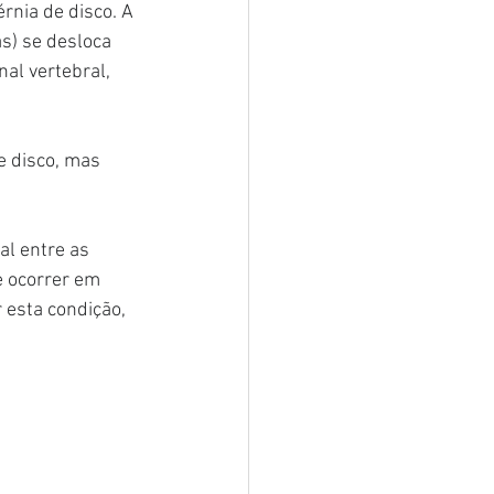
nia de disco. A 
s) se desloca 
al vertebral, 
 disco, mas 
l entre as 
e ocorrer em 
esta condição, 