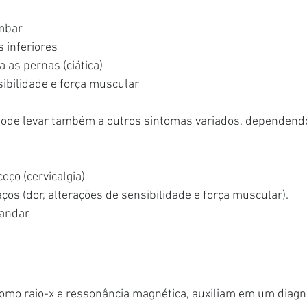
ombar
 inferiores
a as pernas (ciática)
sibilidade e força muscular
pode levar também a outros sintomas variados, dependendo
oço (cervicalgia)
ços (dor, alterações de sensibilidade e força muscular).
 andar
mo raio-x e ressonância magnética, auxiliam em um diagn