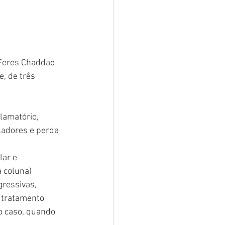
 Feres Chaddad 
, de três 
lamatório, 
ladores e perda 
lar e 
a coluna)
gressivas, 
 tratamento 
o caso, quando 