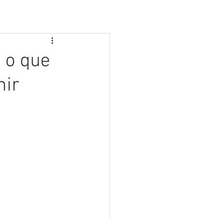
 o que
nir