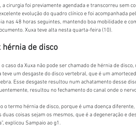
 a cirurgia foi previamente agendada e transcorreu sem co
xcelente evolução do quadro clínico e foi acompanhada pe
pia nas 48 horas seguintes, mantendo boa mobilidade e com
ocumento. Xuxa teve alta nesta quarta-feira (10).
hérnia de disco
 o caso da Xuxa não pode ser chamado de hérnia de disco,
a teve um desgaste do disco vertebral, que é um amorteced
tebra. Esse desgaste resultou num achatamento desse disc
entemente, resultou no fechamento do canal onde o nervo
do o termo hérnia de disco, porque é uma doença diferente,
as duas coisas sejam os mesmos, que é a degeneração e de
a”, explicou Sampaio ao g1.