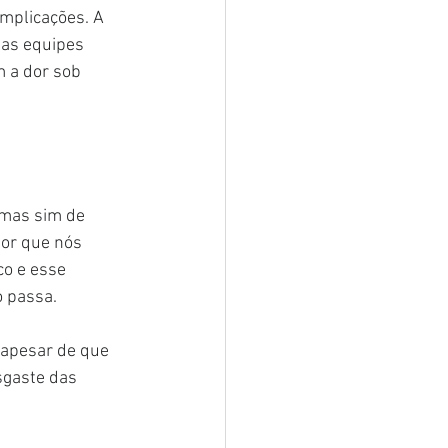
mplicações. A 
las equipes 
 a dor sob 
 mas sim de 
or que nós 
o e esse 
 passa.
 apesar de que 
sgaste das 