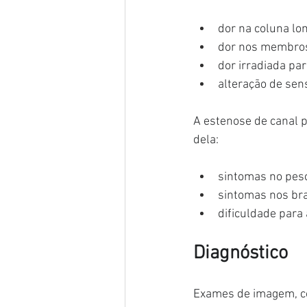
dor na coluna l
dor nos membros
dor irradiada par
alteração de sen
A estenose de canal 
dela:
sintomas no pesc
sintomas nos bra
dificuldade para
Diagnóstico
Exames de imagem, co