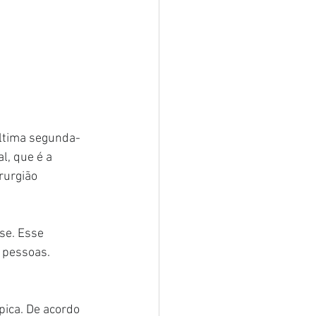
ltima segunda-
l, que é a 
rurgião 
se. Esse 
 pessoas. 
ica. De acordo 