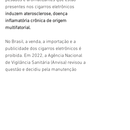
presentes nos cigarros eletrônicos
induzem aterosclerose, doença 
inflamatória crônica de origem 
multifatorial.
No Brasil, a venda, a importação e a 
publicidade dos cigarros eletrônicos é 
proibida. Em 2022, a Agência Nacional 
de Vigilância Sanitária (Anvisa) revisou a 
questão e decidiu pela manutenção 
dessa proibição destes dispositivos. Os 
argumentos científicos que balizaram a 
decisão incluíram o fato de estudos 
mostrarem que o uso de cigarros 
eletrônicos não é útil para tratar o 
tabagismo ou parar de fumar, além de 
causar dependência e riscos à saúde, 
devido à presença da nicotina, uma 