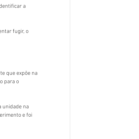
entificar a 
tar fugir, o 
te que expõe na 
o para o 
a unidade na 
rimento e foi 