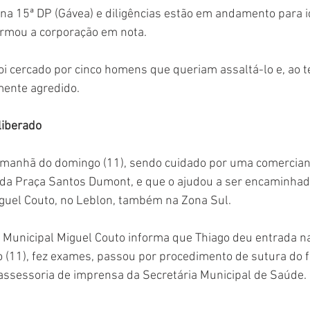
 na 15ª DP (Gávea) e diligências estão em andamento para id
formou a corporação em nota.
oi cercado por cinco homens que queriam assaltá-lo e, ao ten
lmente agredido.
liberado
 manhã do domingo (11), sendo cuidado por uma comercian
 da Praça Santos Dumont, e que o ajudou a ser encaminhad
iguel Couto, no Leblon, também na Zona Sul.
l Municipal Miguel Couto informa que Thiago deu entrada n
(11), fez exames, passou por procedimento de sutura do fe
 assessoria de imprensa da Secretária Municipal de Saúde.