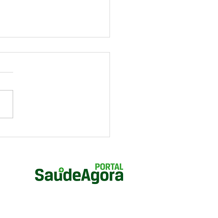
e de torcedor em Goiás:
s decisivos podem
plicar risco de infarto e
tmias em pessoas com
ça cardíaca