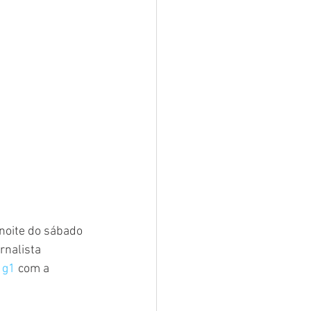
noite do sábado 
rnalista 
 
g1 
com a 