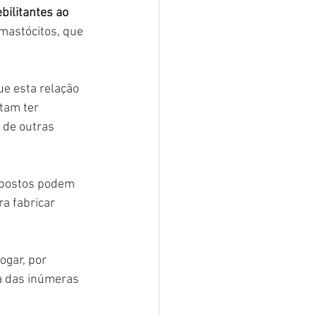
bilitantes ao 
mastócitos, que 
ue esta relação 
tam ter 
 de outras 
mpostos podem 
a fabricar 
gar, por 
a das inúmeras 