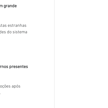
m grande 
stas estranhas 
des do sistema 
ernos presentes 
loções após 
.