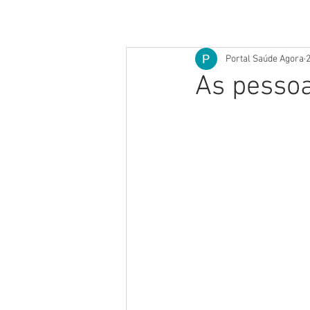
Portal Saúde Agora
2
As pessoa