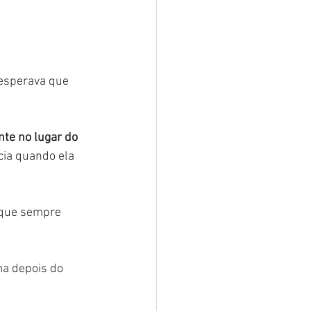
 esperava que 
te no lugar do 
cia quando ela 
 que sempre 
a depois do 