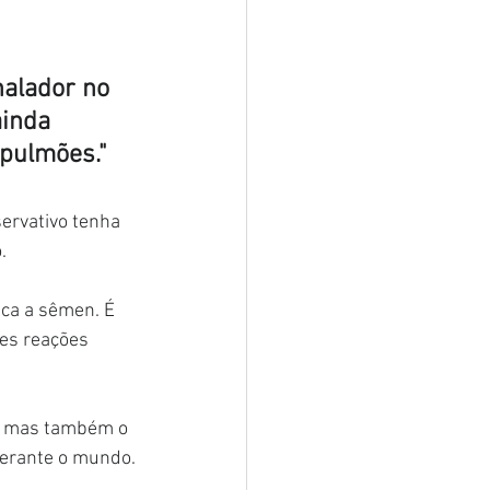
nalador no 
inda 
 pulmões."
ervativo tenha 
.
ica a sêmen. É 
es reações 
, mas também o 
perante o mundo.