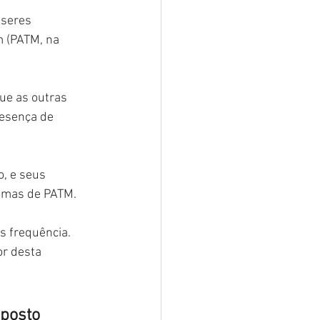
 seres 
 (PATM, na 
ue as outras 
esença de 
, e seus 
tomas de PATM.
s frequência. 
r desta 
posto 