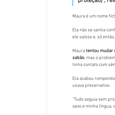
proteção]", re
Maura é um nome fictí
Ela não se sentia con
ele saísse e, só entã
Maura
 tentou mudar s
sabão
, mas o problem
tinha contato com sê
Ela acabou rompendo
usava preservativo.
"Tudo seguia sem pro
sexo e minha língua, 