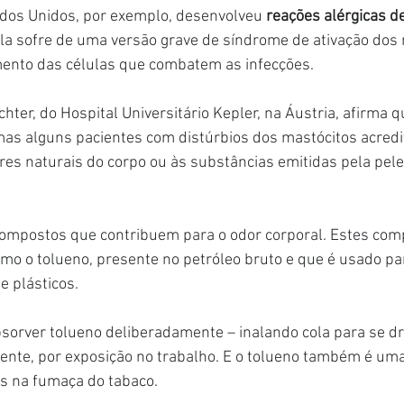
dos Unidos, por exemplo, desenvolveu
 reações alérgicas de
Ela sofre de uma versão grave de síndrome de ativação dos 
mento das células que combatem as infecções.
hter, do Hospital Universitário Kepler, na Áustria, afirma q
mas alguns pacientes com distúrbios dos mastócitos acredi
res naturais do corpo ou às substâncias emitidas pela pele
compostos que contribuem para o odor corporal. Estes co
omo o tolueno, presente no petróleo bruto e que é usado par
e plásticos.
orver tolueno deliberadamente – inalando cola para se dro
dente, por exposição no trabalho. E o tolueno também é um
s na fumaça do tabaco.