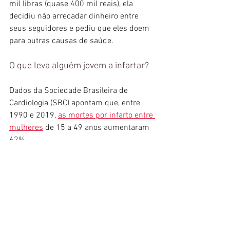
mil libras (quase 400 mil reais), ela 
decidiu não arrecadar dinheiro entre 
seus seguidores e pediu que eles doem 
para outras causas de saúde.
3 imagens
O que leva alguém jovem a infartar?
Dados da Sociedade Brasileira de 
Cardiologia (SBC) apontam que, entre 
1990 e 2019, 
as mortes por infarto entre 
mulheres
 de 15 a 49 anos aumentaram 
62%.
Muitos são os fatores que podem estar 
relacionados a esse aumento de casos 
em pessoas mais jovens. A falta de 
atividade física regular e o crescimento 
da taxa de sobrepeso e obesidade na 
população jovem são fatores de risco 