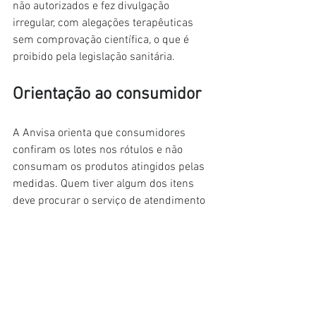
não autorizados e fez divulgação 
irregular, com alegações terapêuticas 
sem comprovação científica, o que é 
proibido pela legislação sanitária.
Orientação ao consumidor
A Anvisa orienta que consumidores 
confiram os lotes nos rótulos e não 
consumam os produtos atingidos pelas 
medidas. Quem tiver algum dos itens 
deve procurar o serviço de atendimento 
ao consumidor das empresas 
responsáveis ou o local da compra para 
orientações sobre devolução ou 
descarte adequado.
Fonte: G1