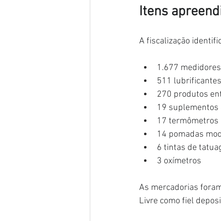
Itens apreend
A fiscalização identi
1.677 medidores
511 lubrificante
270 produtos ent
19 suplementos 
17 termômetros
14 pomadas mod
6 tintas de tatu
3 oxímetros
As mercadorias foram
Livre como fiel depos