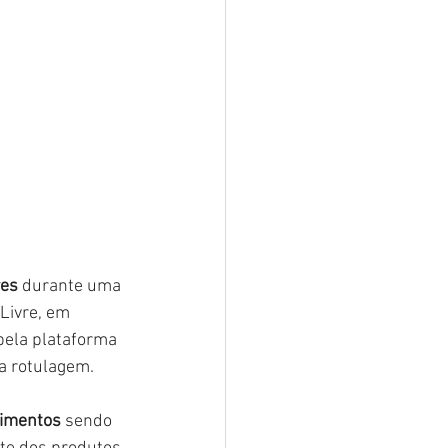
res
 durante uma 
Livre, em 
pela plataforma 
na rotulagem.
limentos
 sendo 