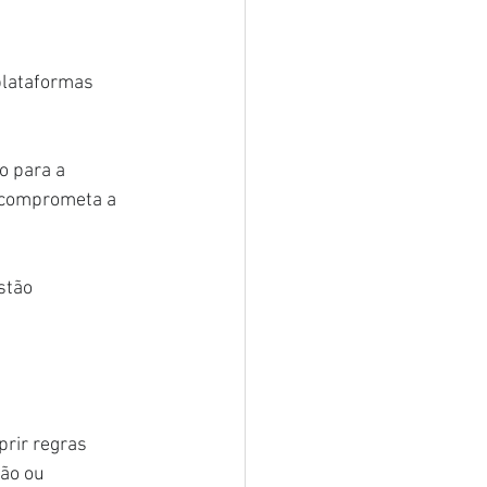
plataformas 
o para a 
o comprometa a 
stão 
rir regras 
ão ou 