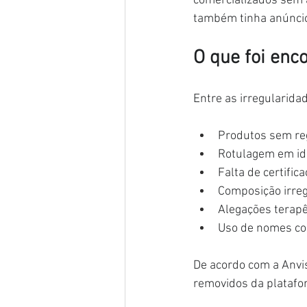
comercializados sem 
também tinha anúncio
O que foi enc
Entre as irregularidad
Produtos sem reg
Rotulagem em idi
Falta de certific
Composição irreg
Alegações terapê
Uso de nomes co
De acordo com a Anvi
removidos da platafo