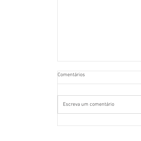
Comentários
Escreva um comentário
Homens ou mulheres: quem
lida melhor com o estresse?