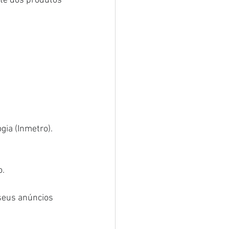
te dos produtos 
gia (Inmetro).
o.
seus anúncios 