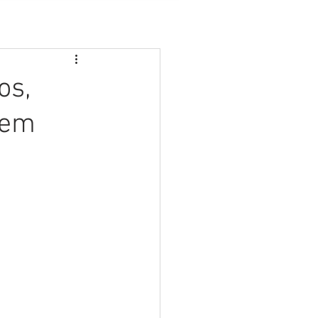
os,
 em