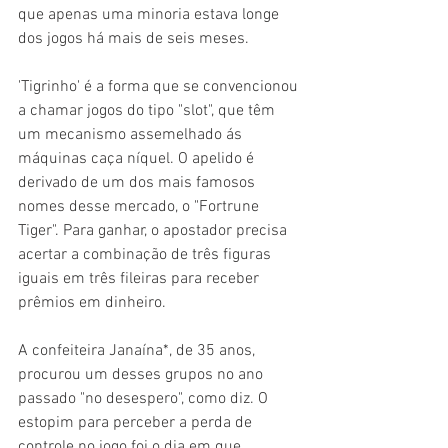
que apenas uma minoria estava longe 
dos jogos há mais de seis meses.
'Tigrinho' é a forma que se convencionou 
a chamar jogos do tipo "slot", que têm 
um mecanismo assemelhado ás 
máquinas caça níquel. O apelido é 
derivado de um dos mais famosos 
nomes desse mercado, o "Fortrune 
Tiger". Para ganhar, o apostador precisa 
acertar a combinação de três figuras 
iguais em três fileiras para receber 
prêmios em dinheiro.
A confeiteira Janaína*, de 35 anos, 
procurou um desses grupos no ano 
passado "no desespero", como diz. O 
estopim para perceber a perda de 
controle no jogo foi o dia em que 