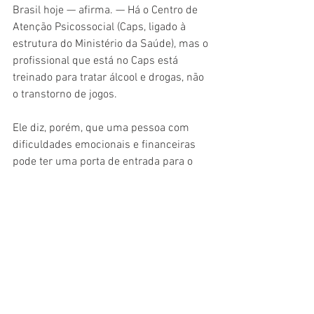
Brasil hoje — afirma. — Há o Centro de 
Atenção Psicossocial (Caps, ligado à 
estrutura do Ministério da Saúde), mas o 
profissional que está no Caps está 
treinado para tratar álcool e drogas, não 
o transtorno de jogos.
Ele diz, porém, que uma pessoa com 
dificuldades emocionais e financeiras 
pode ter uma porta de entrada para o 
tratamento nos Jogadores Anônimos 
(JA). É o serviço mais abundante para 
esse tipo de atendimento, diz Hermano. 
São ao menos duas reuniões on-line por 
dia, sete dias na semana. Na Grande São 
Paulo, diz o psiquiatra, há reuniões 
semanais dedicadas a esse acolhimento 
em diferentes regiões da metrópole. A 
irmandade é originária dos Estados 