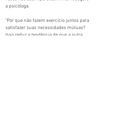
a psicóloga.
"Por que não fazem exercício juntos para 
satisfazer suas necessidades mútuas? 
Isso reduz a tendência de que a outra 
pessoa domine tudo. Melhor ainda: vão 
jogar tênis!"
5. Examine o que você está 
obtendo da relação
Sanghani e seus amigos criaram um 
sistema que se mostrou útil para 
abordar estas situações. Eles o chamam 
de +2, -2 e zero.
"Se você tiver um encontro social, 