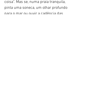
coisa”. Mas se, numa praia tranquila, 
pinta uma soneca, um olhar profundo 
para o mar ou ouvir a cadência das 
ondas; ou se, na pelopincho, de repente 
se sente a água e se observam os 
reflexos do sol nela, seria bonito validar 
esse estado, respeitá-lo e fazer com que 
ele seja respeitado.
Não sabemos o que Cristian Castro faz 
nas férias. Será que vive de férias? Vai 
saber. Por aqui, no entanto, 
agradecemos sua apologia ao “não fazer 
nada”, não tanto pelo conteúdo do que 
disse, mas pela oportunidade de 
introduzir, em territórios diferentes, um 
tema que, quando bem conduzido, 
permite beber nas fontes — aquelas que 
ficam distantes quando o ano se torna 