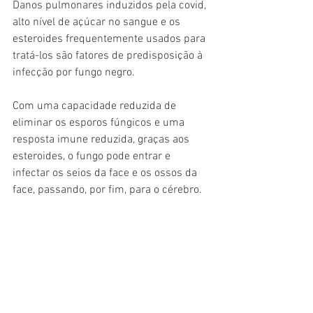
Danos pulmonares induzidos pela covid, 
alto nível de açúcar no sangue e os 
esteroides frequentemente usados ​​para 
tratá-los são fatores de predisposição à 
infecção por fungo negro.
Com uma capacidade reduzida de 
eliminar os esporos fúngicos e uma 
resposta imune reduzida, graças aos 
esteroides, o fungo pode entrar e 
infectar os seios da face e os ossos da 
face, passando, por fim, para o cérebro.
Mas não temos medicamentos 
antifúngicos?
A maioria da população afetada por 
infecções fúngicas vive em 
assentamentos rurais ou urbanos 