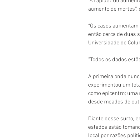
“A rapidez do aumento
aumento de mortes”, d
“Os casos aumentam p
então cerca de duas 
Universidade de Colu
“Todos os dados estão 
A primeira onda nunc
experimentou um tota
como epicentro; uma r
desde meados de outu
Diante desse surto, 
estados estão tomand
local por razões polít