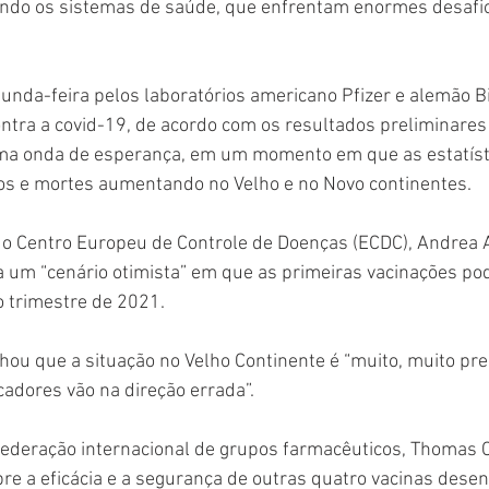
do os sistemas de saúde, que enfrentam enormes desafios
gunda-feira pelos laboratórios americano Pfizer e alemão 
ontra a covid-19, de acordo com os resultados preliminares
ma onda de esperança, em um momento em que as estatíst
s e mortes aumentando no Velho e no Novo continentes.
a do Centro Europeu de Controle de Doenças (ECDC), Andrea
a um “cenário otimista” em que as primeiras vacinações po
o trimestre de 2021.
nhou que a situação no Velho Continente é “muito, muito pr
cadores vão na direção errada”.
federação internacional de grupos farmacêuticos, Thomas C
e a eficácia e a segurança de outras quatro vacinas desen