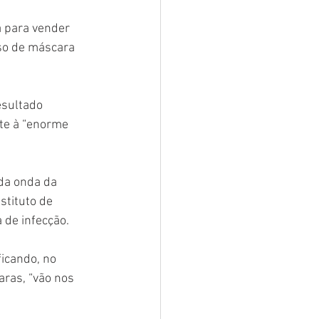
 para vender 
uso de máscara 
esultado 
te à “enorme 
da onda da 
stituto de 
 de infecção.
ficando, no 
ras, “vão nos 