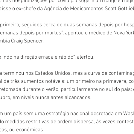
 nas hospitalizações por covid (…) sugere um longo e trági
isse o ex-chefe da Agência de Medicamentos Scott Gottlie
rimeiro, seguidos cerca de duas semanas depois por hospi
semanas depois por mortes”, apontou o médico de Nova York
mbia Craig Spencer.
indo na direção errada e rápido”, alertou.
a terminou nos Estados Unidos, mas a curva de contamina
l de três aumentos notáveis: um primeiro na primavera, c
etomada durante o verão, particularmente no sul do país; 
bro, em níveis nunca antes alcançados.
em um país sem uma estratégia nacional decretada em Wash
o medidas restritivas de ordem dispersa, às vezes contest
icas, ou econômicas.