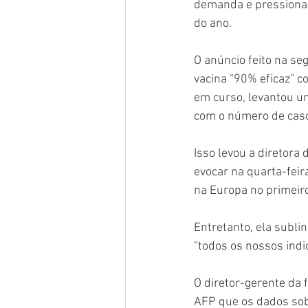
demanda e pressionan
do ano.
O anúncio feito na se
vacina “90% eficaz” c
em curso, levantou u
com o número de caso
Isso levou a diretor
evocar na quarta-feir
na Europa no primeir
Entretanto, ela subli
“todos os nossos indi
O diretor-gerente da 
AFP que os dados sobr