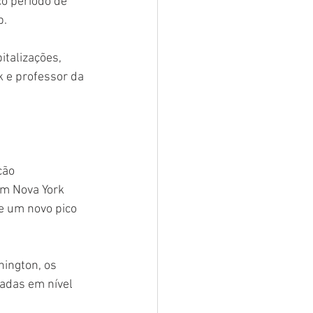
co período de 
b.
talizações, 
 e professor da 
ção 
om Nova York 
e um novo pico 
ington, os 
adas em nível 