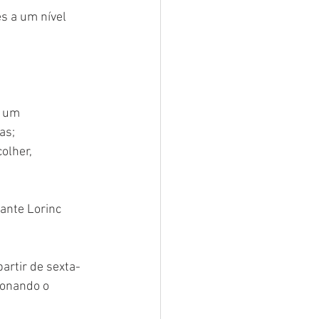
s a um nível 
a um 
as; 
olher, 
ante Lorinc 
artir de sexta-
ionando o 