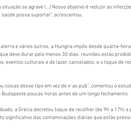
 situação se agrave (…) Nosso objetivo é reduzir as infecçõe
 saúde possa suportar”, acrescentou.
laterra e vários outros, a Hungria impôs desde quarta-feir
que deve durar pelo menos 30 dias: reuniões estão proibid
; eventos culturais e de lazer, cancelados; e o toque de rec
 coisas desse tipo em vez de ir ao pub”, comentou o estud
de Budapeste poucas horas antes de um longo fechamento.
bado, a Grécia decretou toque de recolher (de 9h a 17h) a p
o significativo das contaminações diárias que estão press