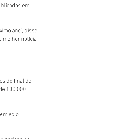
ublicados em 
ximo ano”, disse 
 melhor notícia 
s do final do 
de 100.000 
.
em solo 
.