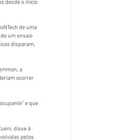
 desde o início 
BioNTech de uma 
 de um ensaio 
icas disparam, 
 Ammon, a 
deriam ocorrer 
eocupante” e que 
ueni, disse à 
volvidas pelos 