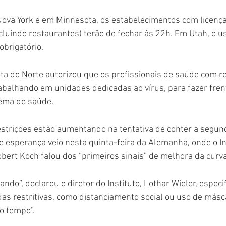
Nova York e em Minnesota, os estabelecimentos com licença
ncluindo restaurantes) terão de fechar às 22h. Em Utah, o 
obrigatório.
a do Norte autorizou que os profissionais de saúde com r
abalhando em unidades dedicadas ao vírus, para fazer fren
tema de saúde.
estrições estão aumentando na tentativa de conter a segun
 esperança veio nesta quinta-feira da Alemanha, onde o In
Robert Koch falou dos “primeiros sinais” de melhora da curva
ando”, declarou o diretor do Instituto, Lothar Wieler, especi
as restritivas, como distanciamento social ou uso de másca
o tempo”.